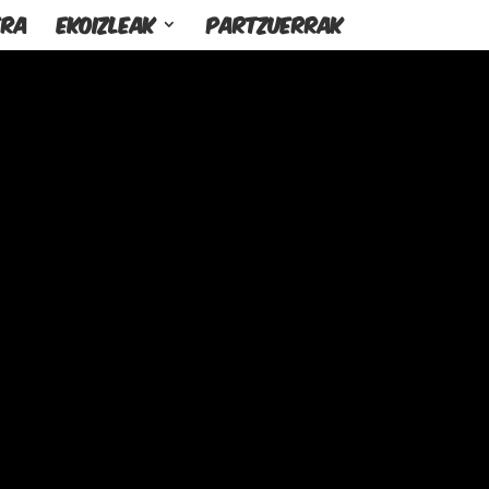
era
Ekoizleak
Partzuerrak